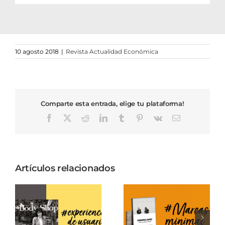
10 agosto 2018
|
Revista Actualidad Económica
Comparte esta entrada, elige tu plataforma!
Facebook
X
Reddit
LinkedIn
Tumblr
Pinterest
Vk
Correo
electrónico
Artículos relacionados
Anita Roddick
Marcas Minimal