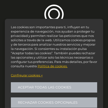
Las cookies son importantes para ti, influyen en tu
experiencia de navegación, nos ayudan a proteger tu
privacidad y permiten realizar las peticiones que nos
solicites a través de la web. Utilizamos cookies propias
y de terceros para analizar nuestros servicios y mejorar
Zaragoza
la navegación. Si consientes su instalación pulsa
“Aceptar todas las cookies”. También puedes rechazar
C/ Alfonso I, 24, 1º 5ª
las opcionales y utilizar solo las técnicas necesarias o
CP 50003
configurar tus preferencias. Para más detalles, por favor
consulta nuestra
Política de cookies.
Configurar cookies
976 382 369
ACEPTAR TODAS LAS COOKIES
Mintakeller S.L. 2026 Todos los derechos reservados.
Aviso Legal y Política de Privacidad
Política de cookies
RECHAZAR COOKIES OPCIONALES
Gestión de cookies