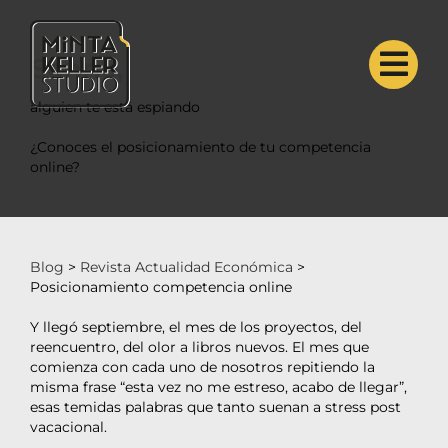
Saltar
al
contenido
Sonríe,
alguien te está espiando
¿Conoces el posicionamiento de tu competencia
online?
Blog
>
Revista Actualidad Económica
>
Posicionamiento competencia online
Y llegó septiembre, el mes de los proyectos, del
reencuentro, del olor a libros nuevos. El mes que
comienza con cada uno de nosotros repitiendo la
misma frase “esta vez no me estreso, acabo de llegar”,
esas temidas palabras que tanto suenan a stress post
vacacional.